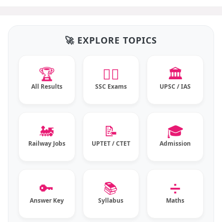
🚀 EXPLORE TOPICS
🏆
👮‍♂️
🏛️
All Results
SSC Exams
UPSC / IAS
🚂
📝
🎓
Railway Jobs
UPTET / CTET
Admission
🔑
📚
➗
Answer Key
Syllabus
Maths