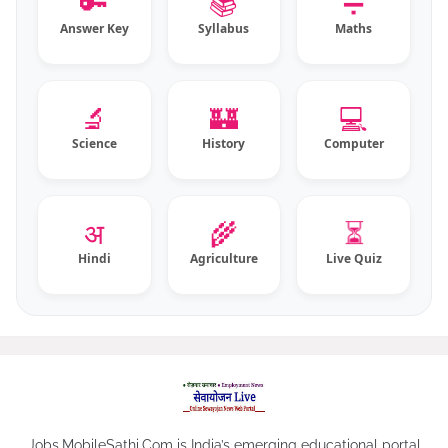
🔑
📚
➗
Answer Key
Syllabus
Maths
🔬
🏰
💻
Science
History
Computer
⏳
अ
🌾
Hindi
Agriculture
Live Quiz
Jobs.MobileSathi.Com is India’s emerging educational portal