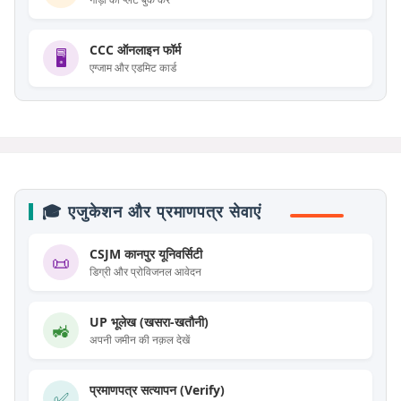
CCC ऑनलाइन फॉर्म
🖥️
एग्जाम और एडमिट कार्ड
🎓 एजुकेशन और प्रमाणपत्र सेवाएं
CSJM कानपुर यूनिवर्सिटी
📜
डिग्री और प्रोविजनल आवेदन
UP भूलेख (खसरा-खतौनी)
🚜
अपनी जमीन की नक़ल देखें
प्रमाणपत्र सत्यापन (Verify)
✅