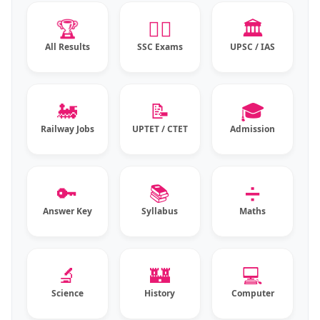
🏆
👮‍♂️
🏛️
All Results
SSC Exams
UPSC / IAS
🚂
📝
🎓
Railway Jobs
UPTET / CTET
Admission
🔑
📚
➗
Answer Key
Syllabus
Maths
🔬
🏰
💻
Science
History
Computer