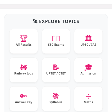
🚀 EXPLORE TOPICS
🏆
👮‍♂️
🏛️
All Results
SSC Exams
UPSC / IAS
🚂
📝
🎓
Railway Jobs
UPTET / CTET
Admission
🔑
📚
➗
Answer Key
Syllabus
Maths