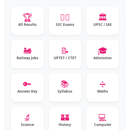
🏆
👮‍♂️
🏛️
All Results
SSC Exams
UPSC / IAS
🚂
📝
🎓
Railway Jobs
UPTET / CTET
Admission
🔑
📚
➗
Answer Key
Syllabus
Maths
🔬
🏰
💻
Science
History
Computer