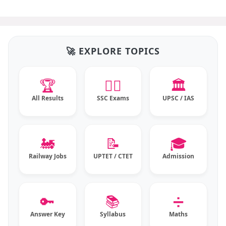
🚀 EXPLORE TOPICS
🏆
👮‍♂️
🏛️
All Results
SSC Exams
UPSC / IAS
🚂
📝
🎓
Railway Jobs
UPTET / CTET
Admission
🔑
📚
➗
Answer Key
Syllabus
Maths