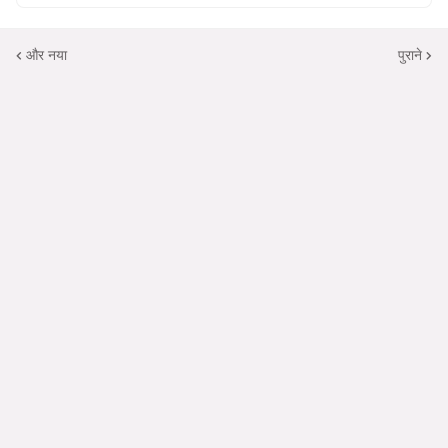
और नया
पुराने