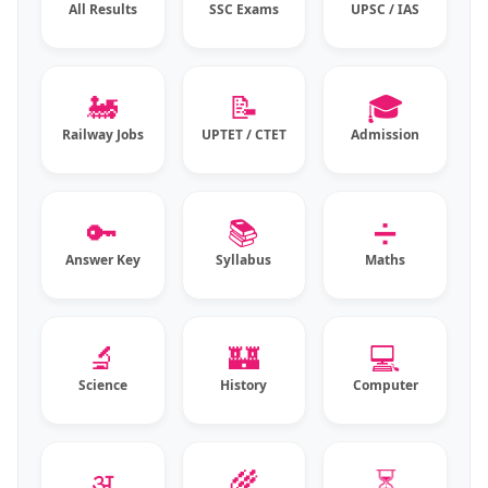
All Results
SSC Exams
UPSC / IAS
🚂
📝
🎓
Railway Jobs
UPTET / CTET
Admission
🔑
📚
➗
Answer Key
Syllabus
Maths
🔬
🏰
💻
Science
History
Computer
⏳
अ
🌾