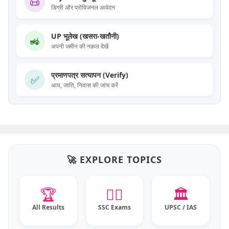
📜
डिग्री और प्रोविजनल आवेदन
UP भूलेख (खसरा-खतौनी)
🚜
अपनी जमीन की नक़ल देखें
प्रमाणपत्र सत्यापन (Verify)
✅
आय, जाति, निवास की जांच करें
🚀 EXPLORE TOPICS
🏆
👮‍♂️
🏛️
All Results
SSC Exams
UPSC / IAS