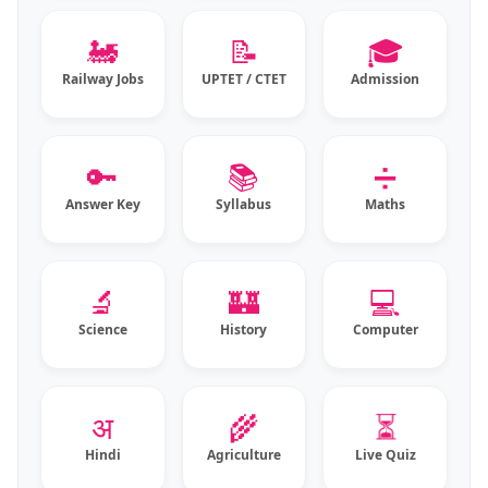
🚂
📝
🎓
Railway Jobs
UPTET / CTET
Admission
🔑
📚
➗
Answer Key
Syllabus
Maths
🔬
🏰
💻
Science
History
Computer
⏳
अ
🌾
Hindi
Agriculture
Live Quiz