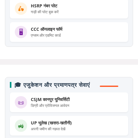
HSRP नंबर प्लेट
🛵
गाड़ी की प्लेट बुक करें
CCC ऑनलाइन फॉर्म
🖥️
एग्जाम और एडमिट कार्ड
🎓 एजुकेशन और प्रमाणपत्र सेवाएं
CSJM कानपुर यूनिवर्सिटी
📜
डिग्री और प्रोविजनल आवेदन
UP भूलेख (खसरा-खतौनी)
🚜
अपनी जमीन की नक़ल देखें