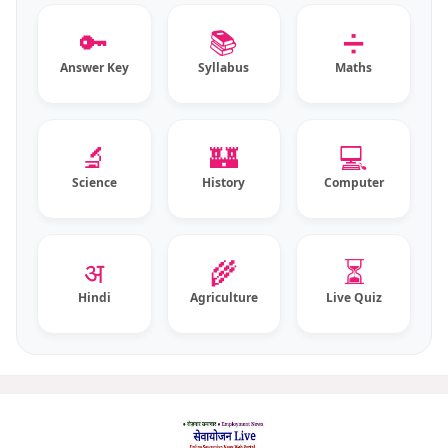
🔑
📚
➗
Answer Key
Syllabus
Maths
🔬
🏰
💻
Science
History
Computer
⏳
अ
🌾
Hindi
Agriculture
Live Quiz